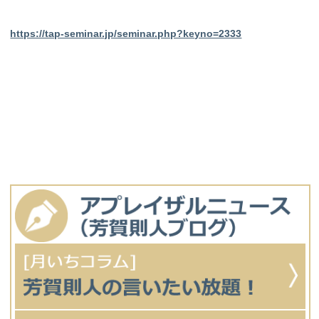
https://tap-seminar.jp/seminar.php?keyno=2333