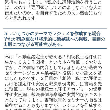
気持ちもあります。能動的に講師活動を行うこと
は、改めて「専門家としてどのようなことを人に
伝えたいのか」を自覚するための良い機会にもな
ると思われます。
５．いくつかのテーマでレジュメを作成する場合、
それが積み重なり将来的に業界誌への掲載、書籍の
出版につながる可能性がある。
私は「不動産鑑定士が教える！相続税土地評価に
生かすＣＡＤ作図術」という本を執筆しておりま
すが、この書籍の内容としてはほとんどが過去の
セミナーレジュメや業界誌へ投稿した小論文を基
にしたものです。２冊目の「相続 税土地評価に
おける鑑定評価実例と裁決事例考察」は書籍を先
に執筆し、現在の相続土地評価アカデミーの鑑定
評価実例編、裁決事例考察編の実質的なテキスト
となっております。書籍執筆とセミナーの順番は
前後することもありますが、レジュメを作成する