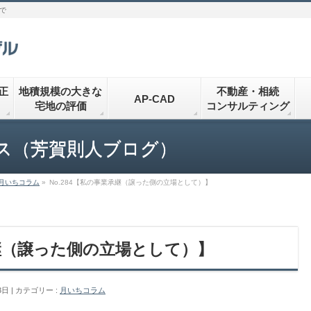
で
正
地積規模の大きな
不動産・相続
AP-CAD
宅地の評価
コンサルティング
ス（芳賀則人ブログ）
月いちコラム
»
No.284【私の事業承継（譲った側の立場として）】
承継（譲った側の立場として）】
3日
カテゴリー :
月いちコラム