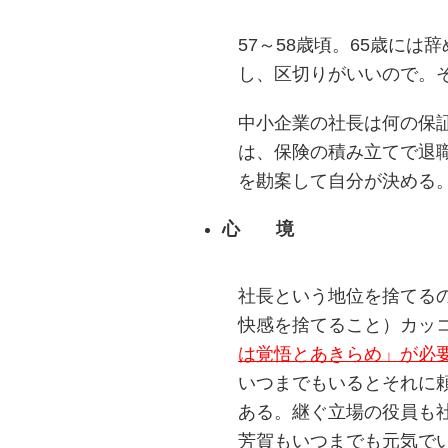
57～58歳頃。65歳に
し、区切りがいいので。
中小企業の社長は何の保証
は、保険の積み立てで退
を勘案して自分が決める
心 境
社長という地位を捨てる
快感を捨てること）カッ
は覚悟とあきらめ」が必
いつまでもいるとそれに
ある。継ぐ立場の役員も
芳賀もいつまでも元気で