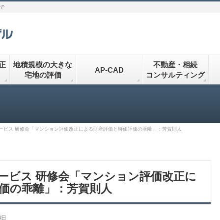
で
正
地積規模の大きな
不動産・相続
AP-CAD
宅地の評価
コンサルティング
ービス 研修会「マンション評価改正による財産評価と時価評価の乖離」：芳賀則人
ービス 研修会「マンション評価改正に
価の乖離」：芳賀則人
4日