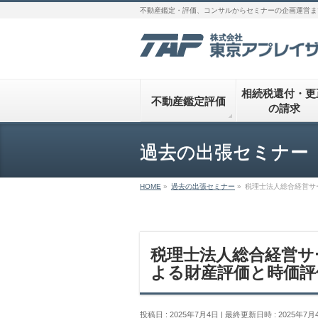
不動産鑑定・評価、コンサルからセミナーの企画運営ま
相続税還付・更
不動産鑑定評価
の請求
過去の出張セミナー
HOME
»
過去の出張セミナー
»
税理士法人総合経営サ
税理士法人総合経営サ
よる財産評価と時価評
投稿日 : 2025年7月4日
最終更新日時 : 2025年7月