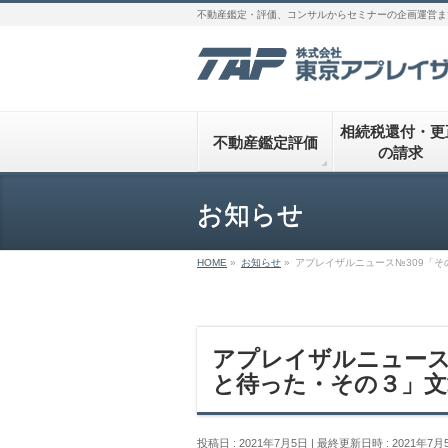
不動産鑑定・評価、コンサルからセミナーの企画運営ま
相続税還付・更
不動産鑑定評価
の請求
お知らせ
HOME
»
お知らせ
»
アプレイザルニュース№309「
アプレイザルニュース
と待った・その３」文
投稿日 : 2021年7月5日
最終更新日時 : 2021年7月