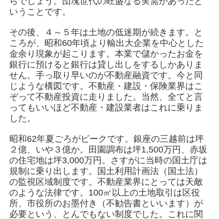
らでしょう。団塊世代の旺盛なる実需があったと
いうことです。
その後、４～５年は土地の低迷期が続きます。と
ころが、昭和60年頃より輸出大企業を中心とした
金余り現象が起こります。本業で儲かったお金を
銀行に預けると銀行は貸し出しをするしかありま
せん。手っ取り早いのが不動産融資です。今と同
じような構図です。不動産・建設・保険業界はこ
ぞって不動産投資に走りました。当然、全てと言
ってもいいほど不動産・建設業者はこれに乗りま
した。
昭和62年夏ごろがピークです。銀座の三越前は坪
２億、いや３億か。田園調布は坪1,500万円、赤坂
の住宅地は坪3,000万円。さすがに当時の国土庁は
規制に乗り出します。国土利用計画法（国土法）
の監視区域制度です。不動産業界にとっては天敵
のような法律です。100㎡以上の土地取引は区役
所、市役所のお墨付き（不勧告書といいます）が
必要という、とんでもない制度でした。これに関