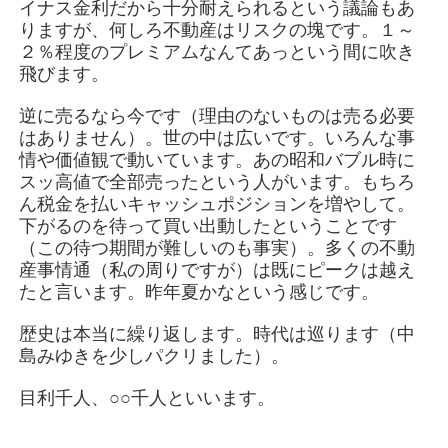
イナス金利だから十分耐えられるという議論もあ
りますが、何しろ不動産はリスクの塊です。１～
２％程度のプレミアムなんてあっという間に吹き
飛びます。
逆に売るなら今です（理由のないものは売る必要
はありません）。世の中は広いです。いろんな事
情や価値観で動いています。あの昭和バブル時に
スッ高値で全部売ったという人がいます。もちろ
ん税金を払いキャッシュポジションを増やして。
下がるのを待って買い出動したということです
（この待つ期間が難しいのも事実）。多くの不動
産事情通（私の周りですが）は既にピークは越え
たと言います。昨年夏かなという感じです。
歴史は本当に繰り返します。時代は巡ります（中
島みゆきを少しパクリました）。
目利千人、○○千人といいます。