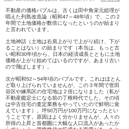
不動産の価格バブルは、古くは田中角栄元総理が
唱えた列島改造論（昭和47～48年頃）で、この２
年間で土地価格が数倍になったというのが始まり
と言われています。
土地神話（土地は右肩上がりで上がり続け、下が
ることはない）の始まりです（本当は、もっと古
い昭和30年頃から、日本の経済成長とともに土地
価格が上がり始めてはいるのですが、あまり古い
ので飛ばします）。
次が昭和52～54年頃のバブルです。これはほとん
ど取り上げられていませんが、この３年間で世田
谷区や練馬区の住宅地は２倍になりました（私が
不動産鑑定士になる前の丁稚時代でした。その頃
は中古住宅の査定業務をやっていたので鮮明に覚
えています）。坪50万円が100万円になったとい
うことです。原因はよく分かりませんが、人々の
所得の上昇と首都圏に大幅な人口流入があったか