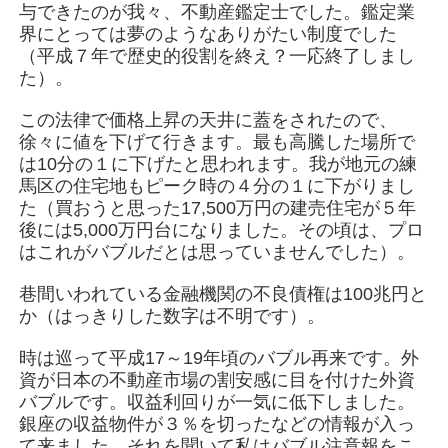
与できたのが我々、不動産鑑定士でした。鑑定業
界にとっては夢のようなありがたい制度でした
（平成７年で歴史的役割を終え？一応終了しまし
た）。
この法律で価格上昇の天井に蓋をされたので、
徐々に値を下げて行きます。最も高騰した場所で
は10分の１に下げたと思われます。我が地元の練
馬区の住宅地もピーク時の４分の１に下がりまし
た（買おうと思った17,500万円の建売住宅が５年
後には5,000万円台になりました。その頃は、プロ
はこれがバブルだとは思っていませんでした）。
巷間いわれている金融機関の不良債権は100兆円と
か（はっきりした数字は不明です）。
時は巡って平成17～19年頃のバブル再来です。外
資が日本の不動産市場の割安感に目を付けた外資
バブルです。収益利回りが一気に低下しました。
銀座の収益物件が３％を切ったなどの情報が入っ
て来ました。それを聞いて私はバブル注意報をこ