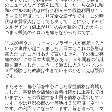
のニュースなどで盛んに流しました。ちなみに昭
和バブルの時代は銀行金利８％で収益利回り１．
５～２％程度。つまり完全な逆ザヤです。この時
代は家賃収入はどうでも良くて、とにかくキャピ
タルゲイン（値上がり）のみが目的でしたから。
つまり投資のイロハを知らなかったのです。
平成20年９月、リーマンブラザースが倒産すると
いう大事件が起こりました。日本もこれの影響は
甚大だったことはあえて言いません。その後ご存
知の23年に東日本大震災があり、５年間程の低迷
期を迎えました。こうして過去に大きなバブルを
３回経験した教訓は生きているのかといえば疑問
です。
またぞろ、都心部を中心にした収益価格は高騰し
ました。事務所や店舗の賃料は確かに上昇しては
いますが、その収益性を上回る価格が現出してい
ます。やはり都心部の一等地は３％程度（ネット
です）の利回りになっています。昔と違って、マ