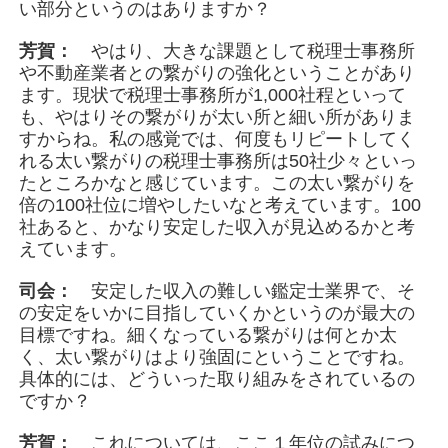
い部分というのはありますか？
芳賀：
やはり、大きな課題として税理士事務所
や不動産業者との繋がりの強化ということがあり
ます。現状で税理士事務所が1,000社程といって
も、やはりその繋がりが太い所と細い所がありま
すからね。私の感覚では、何度もリピートしてく
れる太い繋がりの税理士事務所は50社少々といっ
たところかなと感じています。この太い繋がりを
倍の100社位に増やしたいなと考えています。100
社あると、かなり安定した収入が見込めるかと考
えています。
司会：
安定した収入の難しい鑑定士業界で、そ
の安定をいかに目指していくかというのが最大の
目標ですね。細くなっている繋がりは何とか太
く、太い繋がりはより強固にということですね。
具体的には、どういった取り組みをされているの
ですか？
芳賀：
これについては、ここ１年位の試みにつ