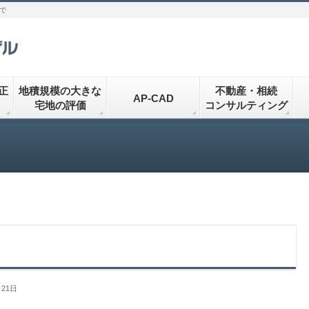
で
正
地積規模の大きな
不動産・相続
AP-CAD
宅地の評価
コンサルティング
月21日