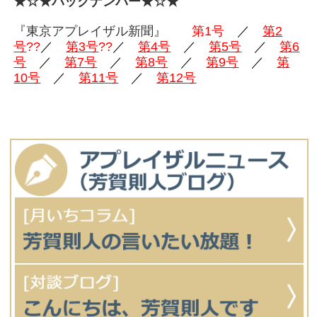
★☆★バックナンバー★☆★
『東京アプレイザル新聞』
第1号
／
第2
号
??
／
第3号
??
／
第4
号
／
第5号
／
第6
号
／
第7号
／
第8号
／
第9号
／
第
10号
／
第11号
／
第12号