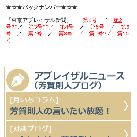
★☆★バックナンバー★☆★
『東京アプレイザル新聞』
第1号
／
第2
号
??
／
第3号
??
／
第4
号
／
第5号
／
第6
号
／
第7号
／
第8号
／
第9号
?
／
第10
号